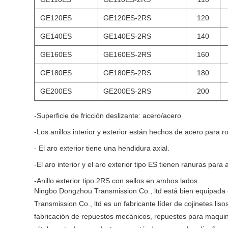
GE120ES
GE120ES-2RS
120
GE140ES
GE140ES-2RS
140
GE160ES
GE160ES-2RS
160
GE180ES
GE180ES-2RS
180
GE200ES
GE200ES-2RS
200
-Superficie de fricción deslizante: acero/acero
-Los anillos interior y exterior están hechos de acero para r
- El aro exterior tiene una hendidura axial.
-El aro interior y el aro exterior tipo ES tienen ranuras para a
-Anillo exterior tipo 2RS con sellos en ambos lados
Ningbo Dongzhou Transmission Co., ltd está bien equipada
Transmission Co., ltd es un fabricante líder de cojinetes li
fabricación de repuestos mecánicos, repuestos para maquinari