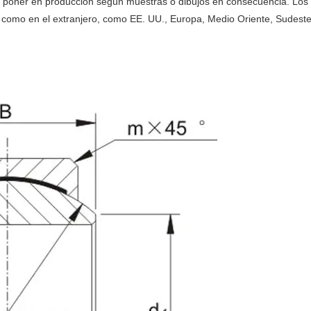
y poner en producción según muestras o dibujos en consecuencia. Los c
s como en el extranjero, como EE. UU., Europa, Medio Oriente, Sudest