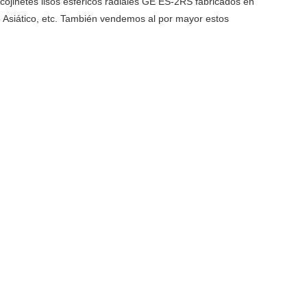
ojinetes lisos esféricos radiales GE ES-2RS fabricados en
e Asiático, etc. También vendemos al por mayor estos