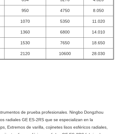
950
4750
8.050
1070
5350
11.020
1360
6800
14.010
1530
7650
18.650
2120
10600
28.030
nstrumentos de prueba profesionales. Ningbo Dongzhou
ricos radiales GE ES-2RS que se especializan en la
 Extremos de varilla, cojinetes lisos esféricos radiales,