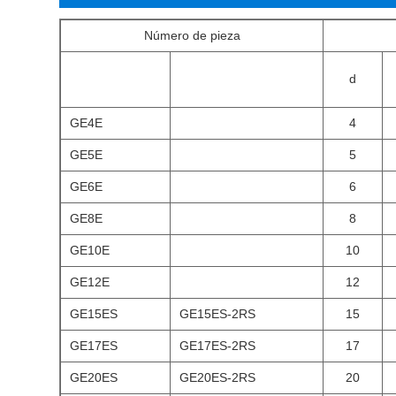
Número de pieza
d
GE4E
4
GE5E
5
GE6E
6
GE8E
8
GE10E
10
GE12E
12
GE15ES
GE15ES-2RS
15
GE17ES
GE17ES-2RS
17
GE20ES
GE20ES-2RS
20