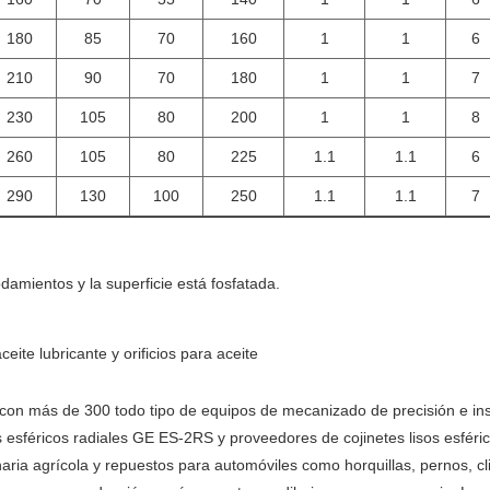
180
85
70
160
1
1
6
210
90
70
180
1
1
7
230
105
80
200
1
1
8
260
105
80
225
1.1
1.1
6
290
130
100
250
1.1
1.1
7
odamientos y la superficie está fosfatada.
ceite lubricante y orificios para aceite
 con más de 300 todo tipo de equipos de mecanizado de precisión e i
sos esféricos radiales GE ES-2RS y proveedores de cojinetes lisos esfé
a agrícola y repuestos para automóviles como horquillas, pernos, clips,